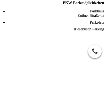
PKW Parkmöglichkeiten
Parkhaus
Eutiner Straße 6a
Parkplatz
Riesebusch Parking
S
tartseite
Unsere Leistung
Unser Team
Für unsere
Kooperationspartner
Referenzen
Kontakt
Impressum
Datenschutzerklärung